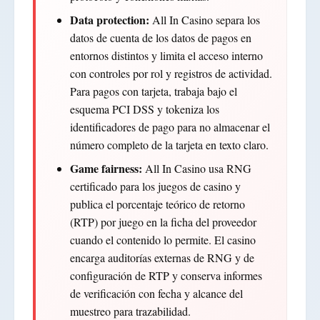
Data protection:
All In Casino separa los
datos de cuenta de los datos de pagos en
entornos distintos y limita el acceso interno
con controles por rol y registros de actividad.
Para pagos con tarjeta, trabaja bajo el
esquema PCI DSS y tokeniza los
identificadores de pago para no almacenar el
número completo de la tarjeta en texto claro.
Game fairness:
All In Casino usa RNG
certificado para los juegos de casino y
publica el porcentaje teórico de retorno
(RTP) por juego en la ficha del proveedor
cuando el contenido lo permite. El casino
encarga auditorías externas de RNG y de
configuración de RTP y conserva informes
de verificación con fecha y alcance del
muestreo para trazabilidad.