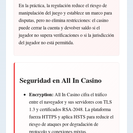
En la práctica, la regulación reduce el riesgo de
manipulación del juego y establece un marco para
disputas, pero no elimina restricciones: el casino
puede cerrar la cuenta y devolver saldo si el
jugador no supera verificaciones o si la jurisdicción
del jugador no está permitida.
Seguridad en All In Casino
Encryption:
All In Casino cifra el tráfico
entre el navegador y sus servidores con TLS
1.3 y certificados RSA-2048. La plataforma
fuerza HTTPS y aplica HSTS para reducir el
riesgo de ataques por degradación de
protocolo y conexiones mixtas.