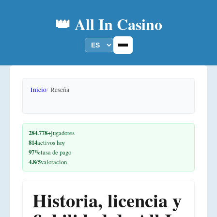
👑 All In Casino
Inicio
Reseña
284.778+
jugadores
814
activos hoy
97%
tasa de pago
4.8/5
valoracion
Historia, licencia y