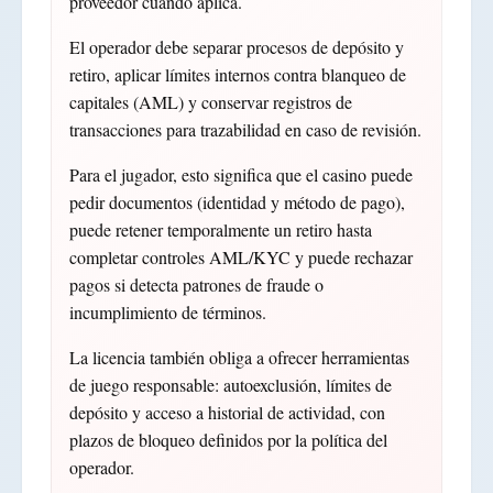
proveedor cuando aplica.
El operador debe separar procesos de depósito y
retiro, aplicar límites internos contra blanqueo de
capitales (AML) y conservar registros de
transacciones para trazabilidad en caso de revisión.
Para el jugador, esto significa que el casino puede
pedir documentos (identidad y método de pago),
puede retener temporalmente un retiro hasta
completar controles AML/KYC y puede rechazar
pagos si detecta patrones de fraude o
incumplimiento de términos.
La licencia también obliga a ofrecer herramientas
de juego responsable: autoexclusión, límites de
depósito y acceso a historial de actividad, con
plazos de bloqueo definidos por la política del
operador.