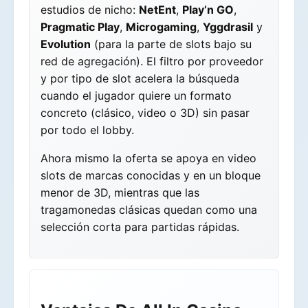
estudios de nicho:
NetEnt
,
Play’n GO
,
Pragmatic Play
,
Microgaming
,
Yggdrasil
y
Evolution
(para la parte de slots bajo su
red de agregación). El filtro por proveedor
y por tipo de slot acelera la búsqueda
cuando el jugador quiere un formato
concreto (clásico, video o 3D) sin pasar
por todo el lobby.
Ahora mismo la oferta se apoya en video
slots de marcas conocidas y en un bloque
menor de 3D, mientras que las
tragamonedas clásicas quedan como una
selección corta para partidas rápidas.