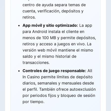
centro de ayuda separa temas de
cuenta, verificación, depósitos y
retiros.
App móvil y sitio optimizado:
La app
para Android instala el cliente en
menos de 100 MB y permite depósitos,
retiros y acceso a juegos en vivo. La
versión web móvil mantiene el mismo
saldo y el mismo historial de
transacciones.
Controles de juego responsable:
All
In Casino permite límites de depósito
diarios, semanales y mensuales desde
el perfil. También ofrece autoexclusión
por periodos fijos y bloqueo de sesión
por tiempo.