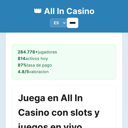
👑 All In Casino
284.778+
jugadores
814
activos hoy
97%
tasa de pago
4.8/5
valoracion
Juega en All In
Casino con slots y
juegos en vivo