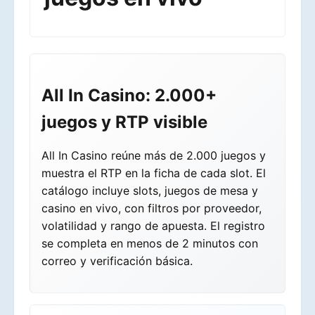
All In Casino: 2.000+
juegos y RTP visible
All In Casino reúne más de 2.000 juegos y
muestra el RTP en la ficha de cada slot. El
catálogo incluye slots, juegos de mesa y
casino en vivo, con filtros por proveedor,
volatilidad y rango de apuesta. El registro
se completa en menos de 2 minutos con
correo y verificación básica.