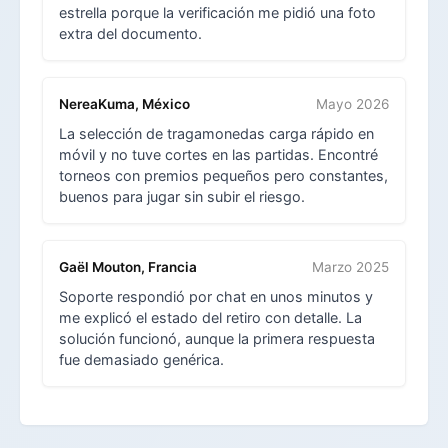
estrella porque la verificación me pidió una foto
extra del documento.
NereaKuma, México
Mayo 2026
La selección de tragamonedas carga rápido en
móvil y no tuve cortes en las partidas. Encontré
torneos con premios pequeños pero constantes,
buenos para jugar sin subir el riesgo.
Gaël Mouton, Francia
Marzo 2025
Soporte respondió por chat en unos minutos y
me explicó el estado del retiro con detalle. La
solución funcionó, aunque la primera respuesta
fue demasiado genérica.