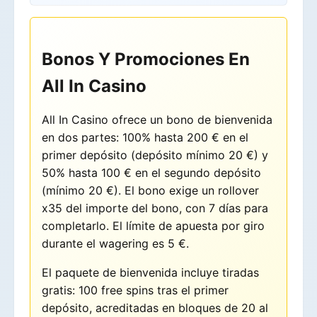
Bonos Y Promociones En
All In Casino
All In Casino ofrece un bono de bienvenida
en dos partes: 100% hasta 200 € en el
primer depósito (depósito mínimo 20 €) y
50% hasta 100 € en el segundo depósito
(mínimo 20 €). El bono exige un rollover
x35 del importe del bono, con 7 días para
completarlo. El límite de apuesta por giro
durante el wagering es 5 €.
El paquete de bienvenida incluye tiradas
gratis: 100 free spins tras el primer
depósito, acreditadas en bloques de 20 al