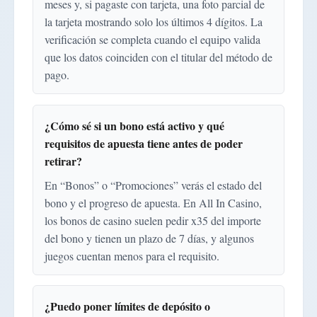
meses y, si pagaste con tarjeta, una foto parcial de
la tarjeta mostrando solo los últimos 4 dígitos. La
verificación se completa cuando el equipo valida
que los datos coinciden con el titular del método de
pago.
¿Cómo sé si un bono está activo y qué
requisitos de apuesta tiene antes de poder
retirar?
En “Bonos” o “Promociones” verás el estado del
bono y el progreso de apuesta. En All In Casino,
los bonos de casino suelen pedir x35 del importe
del bono y tienen un plazo de 7 días, y algunos
juegos cuentan menos para el requisito.
¿Puedo poner límites de depósito o