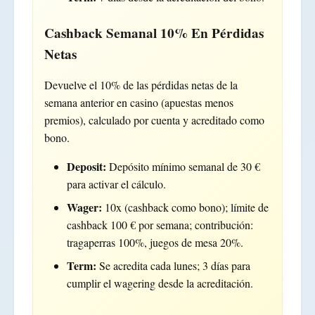
Cashback Semanal 10% En Pérdidas
Netas
Devuelve el 10% de las pérdidas netas de la
semana anterior en casino (apuestas menos
premios), calculado por cuenta y acreditado como
bono.
Deposit:
Depósito mínimo semanal de 30 €
para activar el cálculo.
Wager:
10x (cashback como bono); límite de
cashback 100 € por semana; contribución:
tragaperras 100%, juegos de mesa 20%.
Term:
Se acredita cada lunes; 3 días para
cumplir el wagering desde la acreditación.