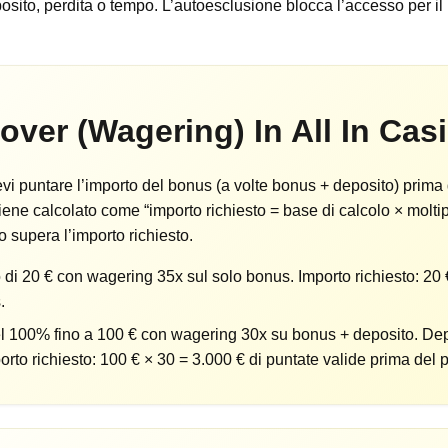
posito, perdita o tempo. L’autoesclusione blocca l’accesso per i
over (Wagering) In All In Cas
devi puntare l’importo del bonus (a volte bonus + deposito) prima 
 viene calcolato come “importo richiesto = base di calcolo × molti
 supera l’importo richiesto.
i 20 € con wagering 35x sul solo bonus. Importo richiesto: 20 €
.
 100% fino a 100 € con wagering 30x su bonus + deposito. Depo
orto richiesto: 100 € × 30 = 3.000 € di puntate valide prima del p