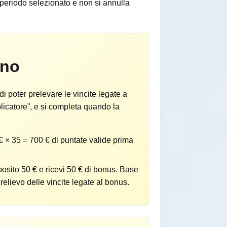
l periodo selezionato e non si annulla
ino
di poter prelevare le vincite legate a
plicatore”, e si completa quando la
 × 35 = 700 € di puntate valide prima
sito 50 € e ricevi 50 € di bonus. Base
relievo delle vincite legate al bonus.