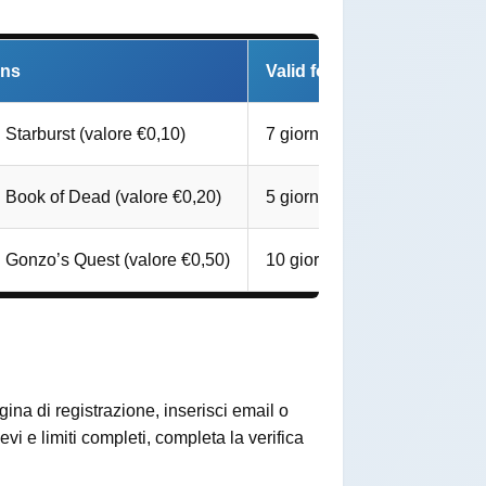
ins
Valid for
 Starburst (valore €0,10)
7 giorni dal primo deposito
 Book of Dead (valore €0,20)
5 giorni dal deposito
 Gonzo’s Quest (valore €0,50)
10 giorni dal deposito
gina di registrazione, inserisci email o
vi e limiti completi, completa la verifica