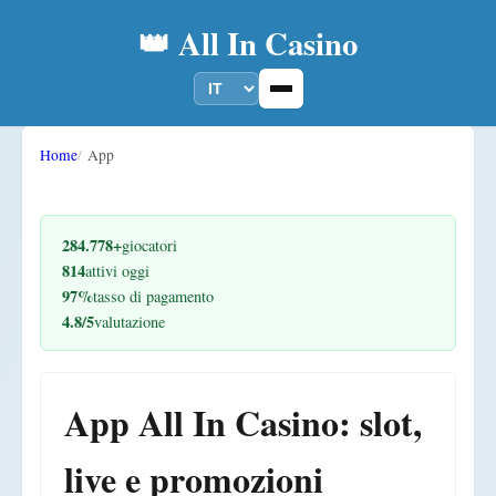
👑 All In Casino
Home
App
284.778+
giocatori
814
attivi oggi
97%
tasso di pagamento
4.8/5
valutazione
App All In Casino: slot,
live e promozioni