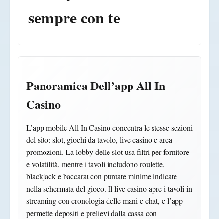
sempre con te
Panoramica Dell’app All In
Casino
L’app mobile All In Casino concentra le stesse sezioni
del sito: slot, giochi da tavolo, live casino e area
promozioni. La lobby delle slot usa filtri per fornitore
e volatilità, mentre i tavoli includono roulette,
blackjack e baccarat con puntate minime indicate
nella schermata del gioco. Il live casino apre i tavoli in
streaming con cronologia delle mani e chat, e l’app
permette depositi e prelievi dalla cassa con