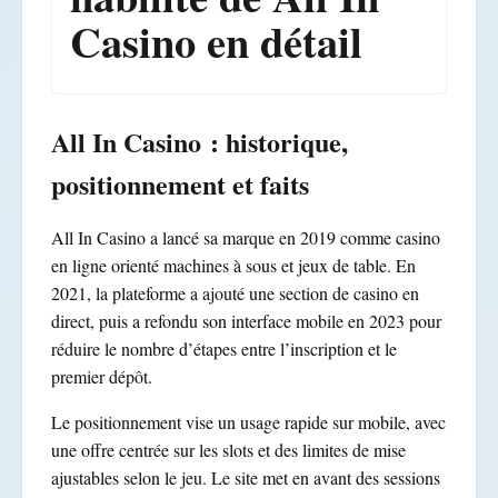
Casino en détail
All In Casino : historique,
positionnement et faits
All In Casino a lancé sa marque en 2019 comme casino
en ligne orienté machines à sous et jeux de table. En
2021, la plateforme a ajouté une section de casino en
direct, puis a refondu son interface mobile en 2023 pour
réduire le nombre d’étapes entre l’inscription et le
premier dépôt.
Le positionnement vise un usage rapide sur mobile, avec
une offre centrée sur les slots et des limites de mise
ajustables selon le jeu. Le site met en avant des sessions