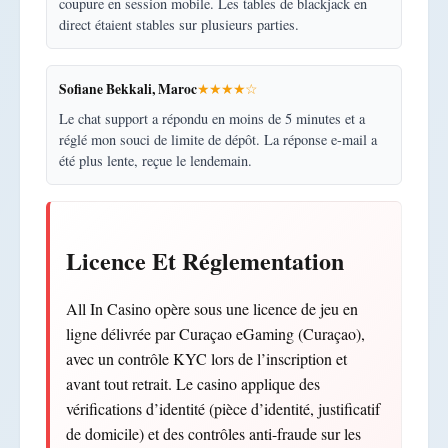
coupure en session mobile. Les tables de blackjack en
direct étaient stables sur plusieurs parties.
Sofiane Bekkali, Maroc
★★★★☆
Le chat support a répondu en moins de 5 minutes et a
réglé mon souci de limite de dépôt. La réponse e-mail a
été plus lente, reçue le lendemain.
Licence Et Réglementation
All In Casino opère sous une licence de jeu en
ligne délivrée par Curaçao eGaming (Curaçao),
avec un contrôle KYC lors de l’inscription et
avant tout retrait. Le casino applique des
vérifications d’identité (pièce d’identité, justificatif
de domicile) et des contrôles anti-fraude sur les