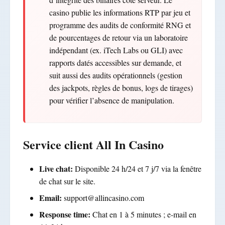
casino publie les informations RTP par jeu et
programme des audits de conformité RNG et
de pourcentages de retour via un laboratoire
indépendant (ex. iTech Labs ou GLI) avec
rapports datés accessibles sur demande, et
suit aussi des audits opérationnels (gestion
des jackpots, règles de bonus, logs de tirages)
pour vérifier l’absence de manipulation.
Service client All In Casino
Live chat:
Disponible 24 h/24 et 7 j/7 via la fenêtre
de chat sur le site.
Email:
support@allincasino.com
Response time:
Chat en 1 à 5 minutes ; e-mail en