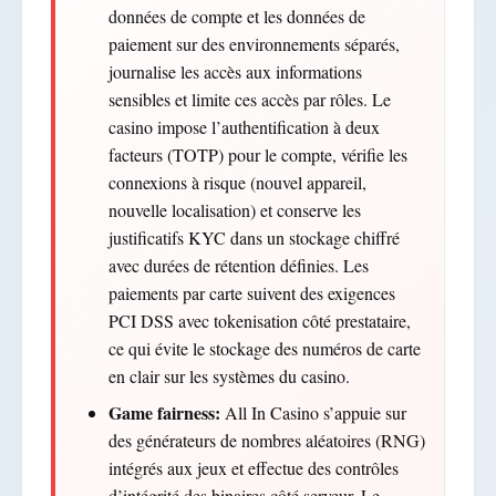
données de compte et les données de
paiement sur des environnements séparés,
journalise les accès aux informations
sensibles et limite ces accès par rôles. Le
casino impose l’authentification à deux
facteurs (TOTP) pour le compte, vérifie les
connexions à risque (nouvel appareil,
nouvelle localisation) et conserve les
justificatifs KYC dans un stockage chiffré
avec durées de rétention définies. Les
paiements par carte suivent des exigences
PCI DSS avec tokenisation côté prestataire,
ce qui évite le stockage des numéros de carte
en clair sur les systèmes du casino.
Game fairness:
All In Casino s’appuie sur
des générateurs de nombres aléatoires (RNG)
intégrés aux jeux et effectue des contrôles
d’intégrité des binaires côté serveur. Le