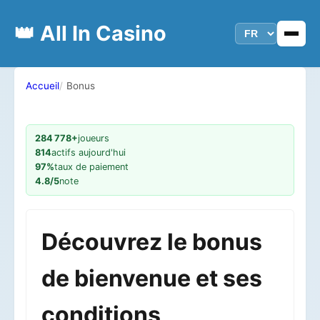
👑 All In Casino
Accueil
Bonus
284 778+
joueurs
814
actifs aujourd'hui
97%
taux de paiement
4.8/5
note
Découvrez le bonus
de bienvenue et ses
conditions