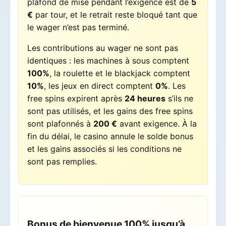
plafond de mise pendant l’exigence est de
5
€
par tour, et le retrait reste bloqué tant que
le wager n’est pas terminé.
Les contributions au wager ne sont pas
identiques : les machines à sous comptent
100%
, la roulette et le blackjack comptent
10%
, les jeux en direct comptent
0%
. Les
free spins expirent après
24 heures
s’ils ne
sont pas utilisés, et les gains des free spins
sont plafonnés à
200 €
avant exigence. À la
fin du délai, le casino annule le solde bonus
et les gains associés si les conditions ne
sont pas remplies.
Bonus de bienvenue 100% jusqu’à