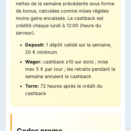
nettes de la semaine précédente sous forme
de bonus, calculées comme mises réglées
moins gains encaissés. Le cashback est
crédité chaque lundi à 12:00 (heure du
serveur).
Deposit:
1 dépôt validé sur la semaine,
20 € minimum
Wager:
cashback x10 sur slots ; mise
max 5 € par tour ; les retraits pendant la
semaine annulent le cashback
Term:
72 heures après le crédit du
cashback
Codes promo