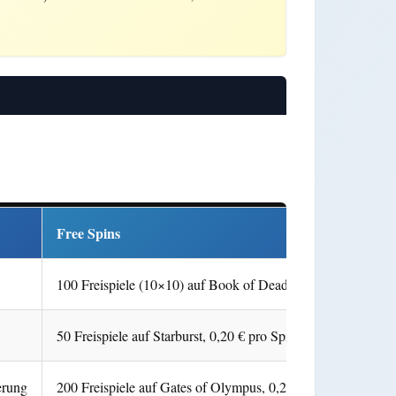
Free Spins
100 Freispiele (10×10) auf Book of Dead, 0,10 € pro Spin
50 Freispiele auf Starburst, 0,20 € pro Spin
erung
200 Freispiele auf Gates of Olympus, 0,25 € pro Spin