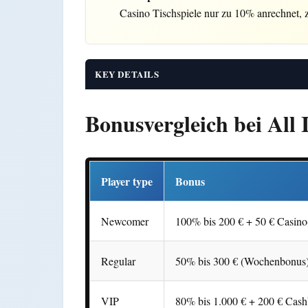
Casino Tischspiele nur zu 10% anrechnet, z
KEY DETAILS
Bonusvergleich bei All 
Player type
Bonus
Newcomer
100% bis 200 € + 50 € Casin
Regular
50% bis 300 € (Wochenbonus
VIP
80% bis 1.000 € + 200 € Cash