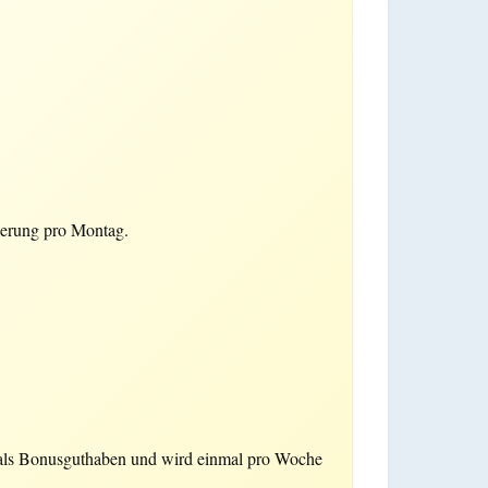
ierung pro Montag.
t als Bonusguthaben und wird einmal pro Woche