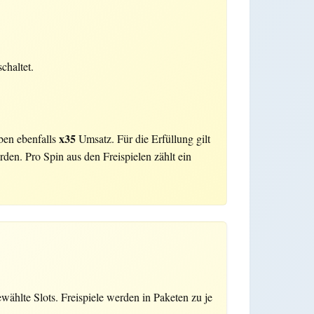
chaltet.
x35
ben ebenfalls
Umsatz. Für die Erfüllung gilt
den. Pro Spin aus den Freispielen zählt ein
wählte Slots. Freispiele werden in Paketen zu je