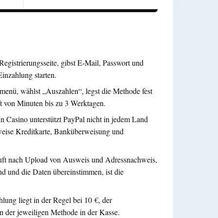
Registrierungsseite, gibst E‑Mail, Passwort und
inzahlung starten.
enü, wählst „Auszahlen“, legst die Methode fest
ft von Minuten bis zu 3 Werktagen.
In Casino unterstützt PayPal nicht in jedem Land
erweise Kreditkarte, Banküberweisung und
uft nach Upload von Ausweis und Adressnachweis,
d und die Daten übereinstimmen, ist die
ung liegt in der Regel bei 10 €, der
n der jeweiligen Methode in der Kasse.