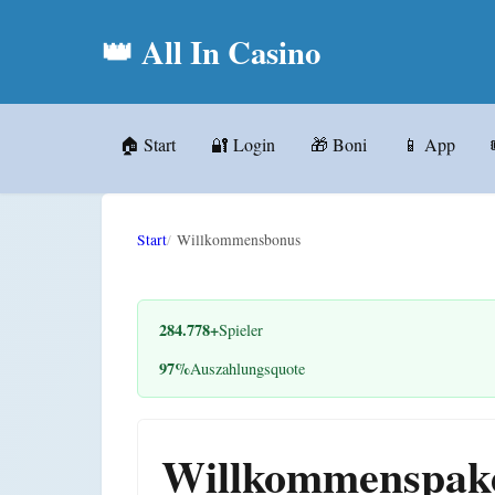
👑 All In Casino
🏠 Start
🔐 Login
🎁 Boni
📱 App
Start
Willkommensbonus
284.778+
Spieler
97%
Auszahlungsquote
Willkommenspaket