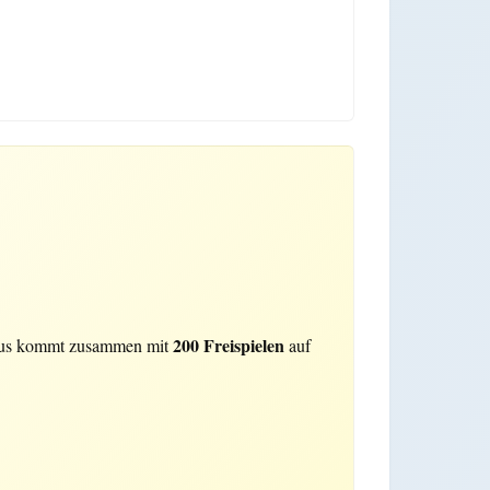
200 Freispielen
onus kommt zusammen mit
auf