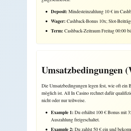
Deposit:
Mindesteinzahlung 10 € im Cashb
Wager:
Cashback-Bonus 10x; Slot-Beiträg
Term:
Cashback-Zeitraum Freitag 00:00 bi
Umsatzbedingungen (W
Die Umsatzbedingungen legen fest, wie oft ein
möglich ist. All In Casino rechnet dafür qualifiz
nicht oder nur teilweise.
Example 1:
Du erhältst 100 € Bonus mit 35
Auszahlung freigeschaltet.
Example 2:
Du zahlst 50 € ein und bekomm