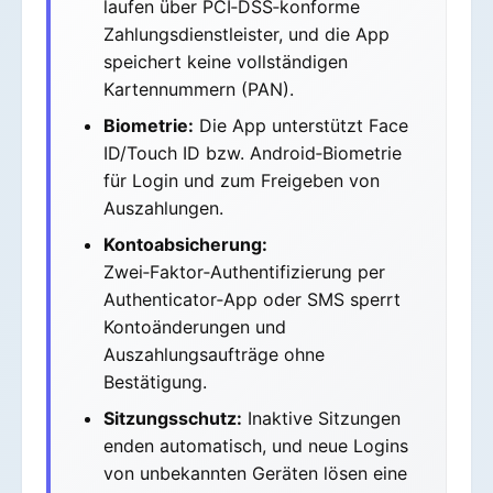
laufen über PCI‑DSS‑konforme
Zahlungsdienstleister, und die App
speichert keine vollständigen
Kartennummern (PAN).
Biometrie:
Die App unterstützt Face
ID/Touch ID bzw. Android‑Biometrie
für Login und zum Freigeben von
Auszahlungen.
Kontoabsicherung:
Zwei‑Faktor‑Authentifizierung per
Authenticator‑App oder SMS sperrt
Kontoänderungen und
Auszahlungsaufträge ohne
Bestätigung.
Sitzungsschutz:
Inaktive Sitzungen
enden automatisch, und neue Logins
von unbekannten Geräten lösen eine