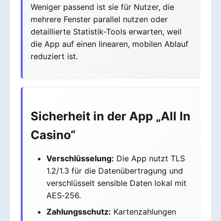
Weniger passend ist sie für Nutzer, die
mehrere Fenster parallel nutzen oder
detaillierte Statistik-Tools erwarten, weil
die App auf einen linearen, mobilen Ablauf
reduziert ist.
Sicherheit in der App „All In
Casino“
Verschlüsselung:
Die App nutzt TLS
1.2/1.3 für die Datenübertragung und
verschlüsselt sensible Daten lokal mit
AES‑256.
Zahlungsschutz:
Kartenzahlungen