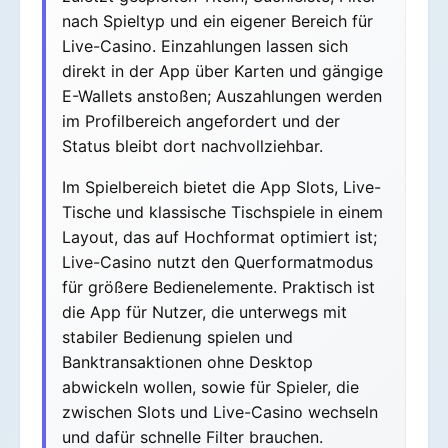
nach Spieltyp und ein eigener Bereich für
Live-Casino. Einzahlungen lassen sich
direkt in der App über Karten und gängige
E-Wallets anstoßen; Auszahlungen werden
im Profilbereich angefordert und der
Status bleibt dort nachvollziehbar.
Im Spielbereich bietet die App Slots, Live-
Tische und klassische Tischspiele in einem
Layout, das auf Hochformat optimiert ist;
Live-Casino nutzt den Querformatmodus
für größere Bedienelemente. Praktisch ist
die App für Nutzer, die unterwegs mit
stabiler Bedienung spielen und
Banktransaktionen ohne Desktop
abwickeln wollen, sowie für Spieler, die
zwischen Slots und Live-Casino wechseln
und dafür schnelle Filter brauchen.