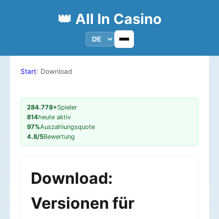
👑 All In Casino
Start
Download
284.778+
Spieler
814
heute aktiv
97%
Auszahlungsquote
4.8/5
Bewertung
Download:
Versionen für