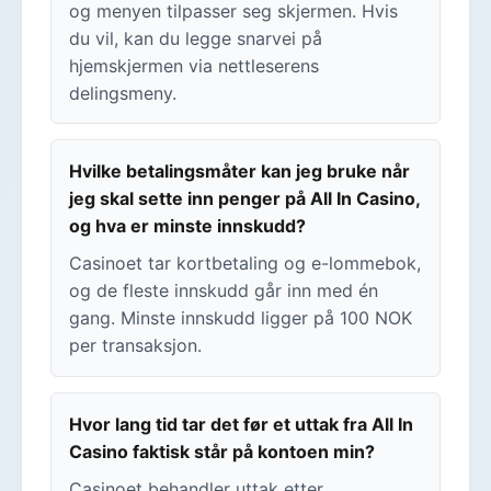
og menyen tilpasser seg skjermen. Hvis
du vil, kan du legge snarvei på
hjemskjermen via nettleserens
delingsmeny.
Hvilke betalingsmåter kan jeg bruke når
jeg skal sette inn penger på All In Casino,
og hva er minste innskudd?
Casinoet tar kortbetaling og e-lommebok,
og de fleste innskudd går inn med én
gang. Minste innskudd ligger på 100 NOK
per transaksjon.
Hvor lang tid tar det før et uttak fra All In
Casino faktisk står på kontoen min?
Casinoet behandler uttak etter