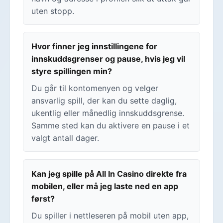
uten stopp.
Hvor finner jeg innstillingene for
innskuddsgrenser og pause, hvis jeg vil
styre spillingen min?
Du går til kontomenyen og velger
ansvarlig spill, der kan du sette daglig,
ukentlig eller månedlig innskuddsgrense.
Samme sted kan du aktivere en pause i et
valgt antall dager.
Kan jeg spille på All In Casino direkte fra
mobilen, eller må jeg laste ned en app
først?
Du spiller i nettleseren på mobil uten app,