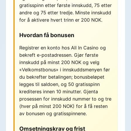
gratisspinn etter første innskudd, 75 etter
andre og 75 etter tredje. Minste innskudd
for å aktivere hvert trinn er 200 NOK.
Hvordan få bonusen
Registrer en konto hos All In Casino og
bekreft e-postadressen. Gjør første
innskudd på minst 200 NOK og velg
«Velkomstbonus» i innskuddsmenyen før
du bekrefter betalingen; bonusbeløpet
legges til saldoen, og 50 gratisspinn
krediteres innen 10 minutter. Gjenta
prosessen for innskudd nummer to og tre
(hver på minst 200 NOK) for å få resten
av bonusen og gratisspinnene.
Omsetningskrav og frist