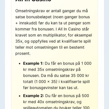
Omsetningskrav er antall ganger du må
satse bonusbeløpet (noen ganger bonus
+ innskudd) før du kan ta ut penger som
kommer fra bonusen. I All In Casino står
kravet som en multiplikator, for eksempel
35x, og oppfylles ved at kvalifiserte spill
teller mot omsetningen til en bestemt
prosent.
Example 1:
Du får en bonus på 1 000
kr med 35x omsetningskrav på
bonusen. Da må du satse 35 000 kr
totalt (1 000 × 35) i kvalifiserte spill
før bonusgevinster kan tas ut.
Example 2:
Du får en bonus på 500
kr med 40x omsetningskrav, og
spilleautomaten du bruker teller 100