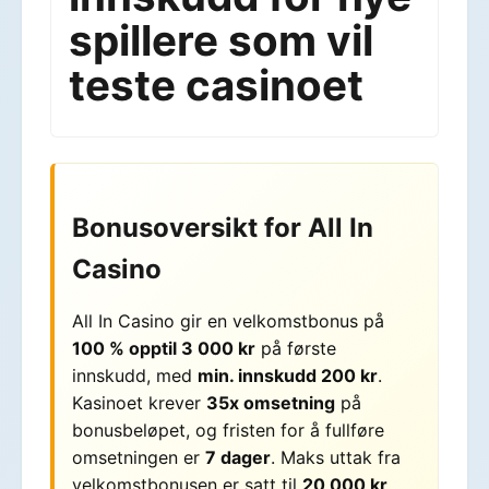
spillere som vil
teste casinoet
Bonusoversikt for All In
Casino
All In Casino gir en velkomstbonus på
100 % opptil 3 000 kr
på første
innskudd, med
min. innskudd 200 kr
.
Kasinoet krever
35x omsetning
på
bonusbeløpet, og fristen for å fullføre
omsetningen er
7 dager
. Maks uttak fra
velkomstbonusen er satt til
20 000 kr
.