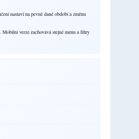
učení nastaví na pevně dané období a změnu
Mobilní verze zachovává stejné menu a filtry