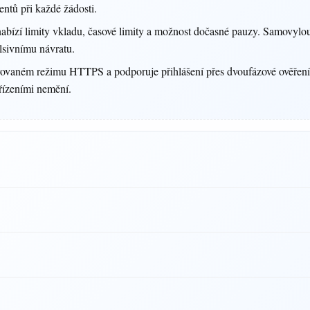
tů při každé žádosti.
abízí limity vkladu, časové limity a možnost dočasné pauzy. Samovylo
lsivnímu návratu.
ovaném režimu HTTPS a podporuje přihlášení přes dvoufázové ověření. 
ařízeními nemění.