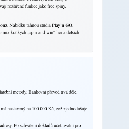
jí rozšířené funkce jako free spiny,
oonz
Play’n GO
. Nabídku táhnou studia
,
 o mix krátkých „spin-and-win“ her a delších
atební metody. Bankovní převod trvá déle,
u má nastavený na 100 000 Kč, což zjednodušuje
resy. Po schválení dokladů účet uvolní pro